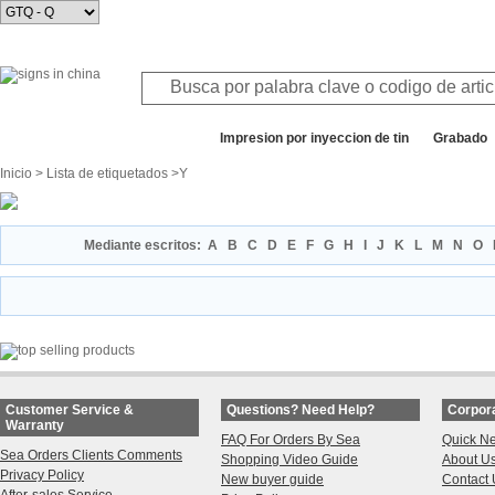
Todos los departamentos
Impresion por inyeccion de tin
Grabado
Inicio
>
Lista de etiquetados
>Y
Mediante escritos:
A
B
C
D
E
F
G
H
I
J
K
L
M
N
O
Customer Service &
Questions? Need Help?
Corpora
Warranty
FAQ For Orders By Sea
Quick N
Sea Orders Clients Comments
Shopping Video Guide
About U
Privacy Policy
New buyer guide
Contact 